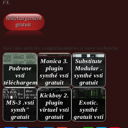
FX.
Voici des articles complémentaires à votre recherche
...........:
Monica 3.
Substitute
Padrone
plugin
Modular .
vsti
synthé vsti
synthé vsti
téléchargement
gratuit
gratuit
Kickboy 2.
MS-3 .vsti
plugin
Exotic.
synth"
virtuel vsti
synthé
gratuit
gratuit
gratuit vsti