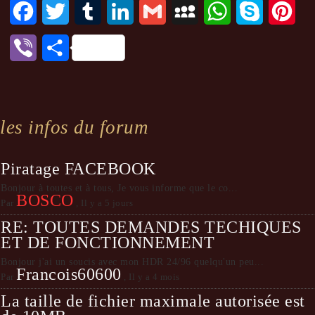
Facebook
Twitter
Tumblr
LinkedIn
Gmail
MySpace
WhatsApp
Skype
Pint
Viber
Partager
les infos du forum
Piratage FACEBOOK
Bonjour à toutes et à tous, Je vous informe que le co...
BOSCO
Par
,
Il y a 5 jours
RE: TOUTES DEMANDES TECHIQUES
ET DE FONCTIONNEMENT
Bonjour j'ai un soucis avec mon HDR 24/96 quelqu'un peu...
Francois60600
Par
,
Il y a 4 mois
La taille de fichier maximale autorisée est