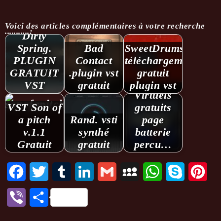
Voici des articles complémentaires à votre recherche
...........:
Dirty
Spring.
Bad
SweetDrums.
PLUGIN
Contact
téléchargement
GRATUIT
.plugin vst
gratuit
Instruments
VST
gratuit
plugin vst
Virtuels
VST Son of
gratuits
a pitch
Rand. vsti
page
v.1.1
synthé
batterie
Gratuit
gratuit
percu…
Facebook
Twitter
Tumblr
LinkedIn
Gmail
MySpace
WhatsApp
Skype
Pint
Viber
Partager