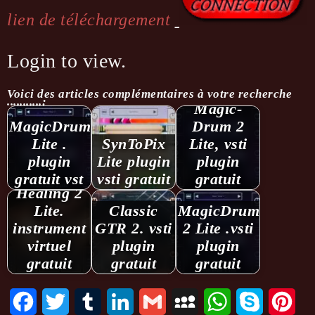
lien de téléchargement
Login to view.
Voici des articles complémentaires à votre recherche
...........:
Magic­
MagicDrum
Drum 2
Lite .
SynToPix
Lite, vsti
plugin
Lite plugin
plugin
gratuit vst
vsti gratuit
gratuit
Healing 2
Lite.
Classic
MagicDrum
instrument
GTR 2. vsti
2 Lite .vsti
virtuel
plugin
plugin
gratuit
gratuit
gratuit
Facebook
Twitter
Tumblr
LinkedIn
Gmail
MySpace
WhatsApp
Skype
Pint