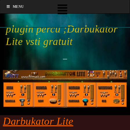
MENU
plugin percu ;Darbukator
Lite vsti gratuit
–
Darbukator Lite