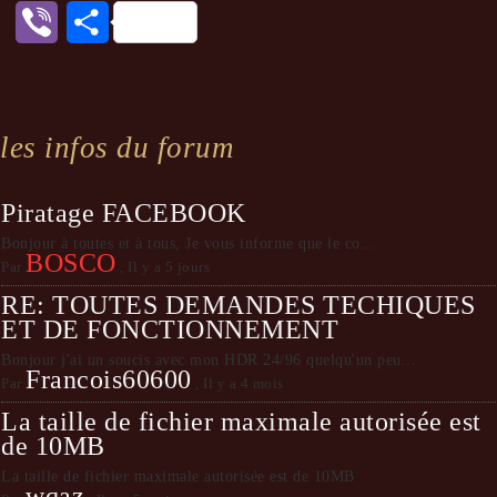
Viber
Partager
les infos du forum
Piratage FACEBOOK
Bonjour à toutes et à tous, Je vous informe que le co...
BOSCO
Par
,
Il y a 5 jours
RE: TOUTES DEMANDES TECHIQUES
ET DE FONCTIONNEMENT
Bonjour j'ai un soucis avec mon HDR 24/96 quelqu'un peu...
Francois60600
Par
,
Il y a 4 mois
La taille de fichier maximale autorisée est
de 10MB
La taille de fichier maximale autorisée est de 10MB
wqaz