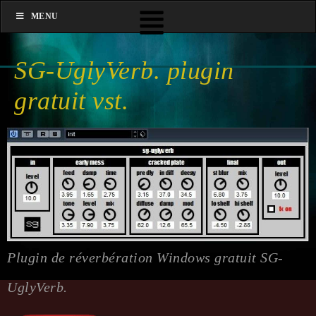
MENU
SG-UglyVerb. plugin
gratuit vst.
Plugin de réverbération Windows gratuit SG-
UglyVerb.