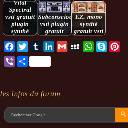
Vital
Spectral
vsti gratuit
Subconscious.
EZ. mono
plugin
vsti plugin
synthé
synthé
gratuit
gratuit vsti
Facebook
Twitter
Tumblr
LinkedIn
Gmail
MySpace
WhatsApp
Skype
Pint
Viber
Partager
les infos du forum