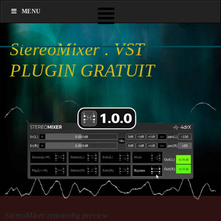
MENU
StereoMixer . VST
PLUGIN GRATUIT
StereoMixer removebg preview