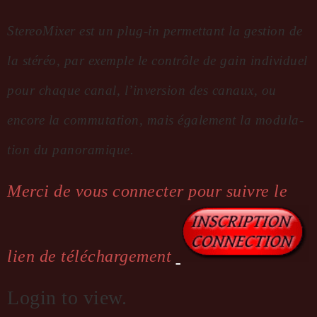
Stereo­Mixer est un plug-in permet­tant la gestion de
la stéréo, par exemple le contrôle de gain indi­vi­duel
pour chaque canal, l’in­ver­sion des canaux, ou
encore la commu­ta­tion, mais égale­ment la modu­la­
tion du pano­ra­mique.
Merci de vous connecter pour suivre le
lien de téléchargement
Login to view.