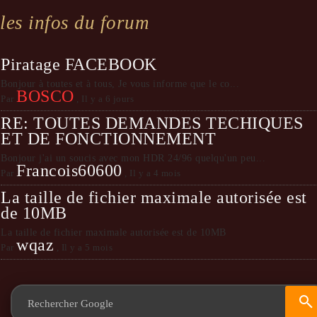
les infos du forum
Piratage FACEBOOK
Bonjour à toutes et à tous, Je vous informe que le co...
BOSCO
Par
,
Il y a 6 jours
RE: TOUTES DEMANDES TECHIQUES
ET DE FONCTIONNEMENT
Bonjour j'ai un soucis avec mon HDR 24/96 quelqu'un peu...
Francois60600
Par
,
Il y a 4 mois
La taille de fichier maximale autorisée est
de 10MB
La taille de fichier maximale autorisée est de 10MB
wqaz
Par
,
Il y a 5 mois