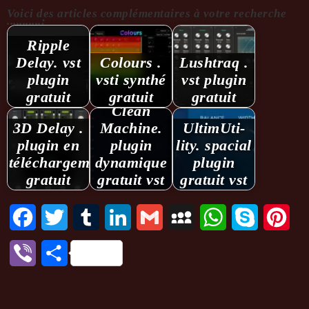
Voici des articles complémentaires à votre recherche
...........:
Ripple
Delay. vst
Colours .
Lushtraq .
plugin
vsti synthé
vst plugin
gratuit
gratuit
gratuit
Clean
3D Delay .
Machine.
Ulti­mU­ti­
plugin en
plugin
lity. spacial
téléchargement
dynamique
plugin
gratuit
gratuit vst
gratuit vst
Facebook
Twitter
Tumblr
LinkedIn
Gmail
MySpace
WhatsApp
Skype
Pint
Viber
Partager