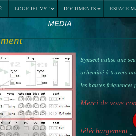
LOGICIEL VST
DOCUMENTS
ESP
É
LOGICIEL VST
DOCUMENTS
ESPACE M
MEDIA
ement
Synsect
utilise une se
acheminé à travers une
les hautes fréquences p
Merci de vous con
téléchargement