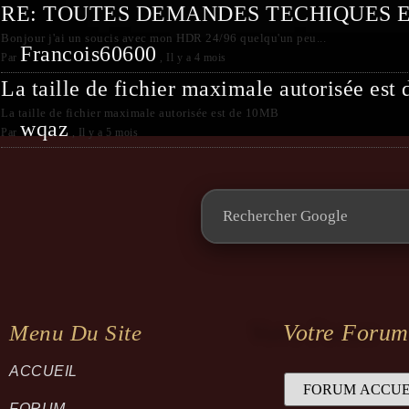
RE: TOUTES DEMANDES TECHIQUES 
Bonjour j'ai un soucis avec mon HDR 24/96 quelqu'un peu...
Francois60600
Par
,
Il y a 4 mois
La taille de fichier maximale autorisée es
La taille de fichier maximale autorisée est de 10MB
wqaz
Par
,
Il y a 5 mois
Votre Forum
Menu Du Site
ACCUEIL
FORUM