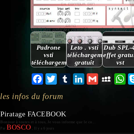
Voici des articles complémentaires à votre reche
Padrone
Leto . vsti
Dub SPL-4
vsti
téléchargement
effet gratu
téléchargement
gratuit
vst
Facebook
Twitter
Tumblr
LinkedIn
Gmail
MySpace
Wha
les infos du forum
Piratage FACEBOOK
Bonjour à toutes et à tous, Je vous informe que le co...
BOSCO
Par
,
Il y a 6 jours