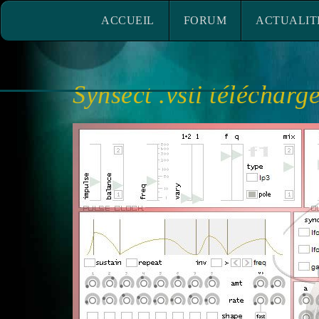
ACCUEIL
FORUM
ACTUALITÉ
ACCUEIL
FORUM
ACTUALIT
Synsect .vsti télécharg