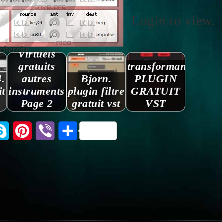
Login to view.
Instruments
rche ...........:
Virtuels
gratuits
transformant.
.
autres
Bjorn.
PLUGIN
it
instruments
plugin filtre
GRATUIT
Page 2
gratuit vst
VST
tsApp
Skype
Pinterest
Viber
Partager