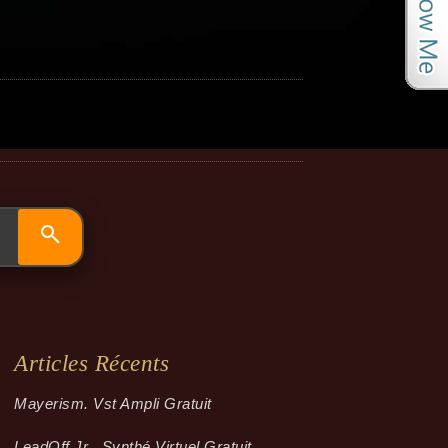
Articles Récents
Mayerism. Vst Ampli Gratuit
LeadOff Jr . Synthé Virtuel Gratuit