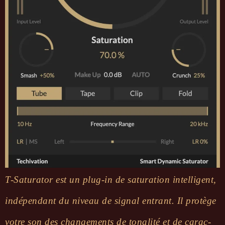
T-Satu­ra­tor est un plug-in de satu­ra­tion intel­li­gent,
indé­pen­dant du niveau de signal entrant. Il protège
votre son des chan­ge­ments de tona­lité et de carac­