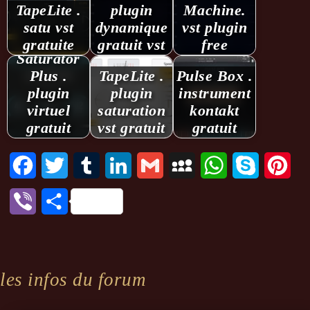
TapeLite .
plugin
Machine.
satu vst
dynamique
vst plugin
gratuite
gratuit vst
free
Saturator
Plus .
TapeLite .
Pulse Box .
plugin
plugin
instrument
virtuel
saturation
kontakt
gratuit
vst gratuit
gratuit
Facebook
Twitter
Tumblr
LinkedIn
Gmail
MySpace
WhatsApp
Skype
Pint
Viber
Partager
les infos du forum