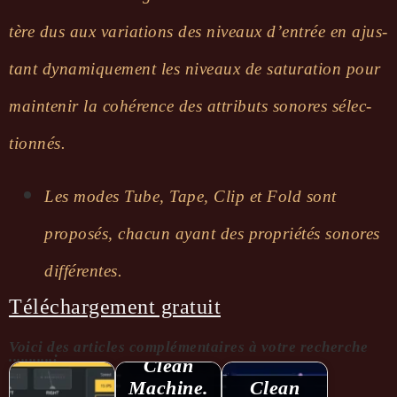
tère dus aux varia­tions des niveaux d’en­trée en ajus­
tant dyna­mique­ment les niveaux de satu­ra­tion pour
main­te­nir la cohé­rence des attri­buts sonores sélec­
tion­nés.
Les modes Tube, Tape, Clip et Fold sont
propo­sés, chacun ayant des proprié­tés sonores
diffé­rentes.
Téléchargement gratuit
Voici des articles complémentaires à votre recherche
...........:
Clean
Machine.
Clean