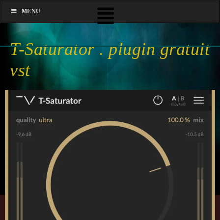
MENU
T-Satu­ra­tor . plugin gratuit
vst