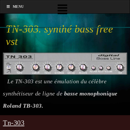
MENU
TN-303. synthé bass free
vst
Le TN-303 est une émulation du célèbre
synthétiseur de ligne de
basse monophonique
Roland TB-303.
Tn-303