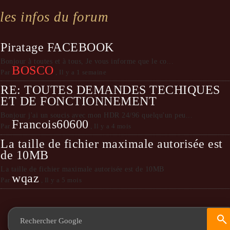
les infos du forum
Piratage FACEBOOK
Bonjour à toutes et à tous, Je vous informe que le co...
BOSCO
Par
,
Il y a 1 semaine
RE: TOUTES DEMANDES TECHIQUES
ET DE FONCTIONNEMENT
Bonjour j'ai un soucis avec mon HDR 24/96 quelqu'un peu...
Francois60600
Par
,
Il y a 4 mois
La taille de fichier maximale autorisée est
de 10MB
La taille de fichier maximale autorisée est de 10MB
wqaz
Par
,
Il y a 5 mois