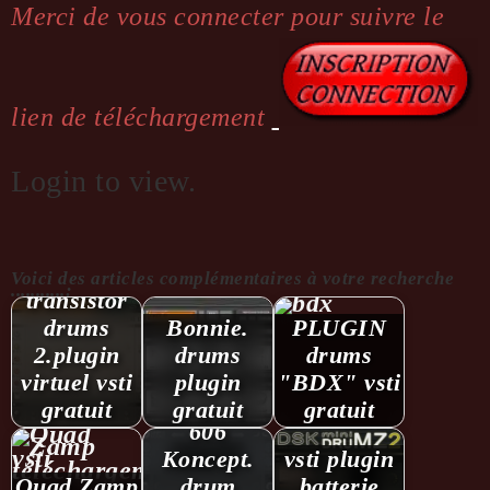
Merci de vous connecter pour suivre le
lien de téléchargement
Login to view.
Voici des articles complémentaires à votre recherche
...........:
transistor
drums
Bonnie.
PLUGIN
2.plugin
drums
drums
virtuel vsti
plugin
"BDX" vsti
gratuit
gratuit
gratuit
606
Koncept.
vsti plugin
Quad Zamp
drum
batterie