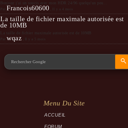
Bonjour j'ai un soucis avec mon HDR 24/96 quelqu'un peu...
Francois60600
Par
,
Il y a 4 mois
La taille de fichier maximale autorisée est
de 10MB
La taille de fichier maximale autorisée est de 10MB
wqaz
Par
,
Il y a 5 mois
Menu Du Site
ACCUEIL
FORUM