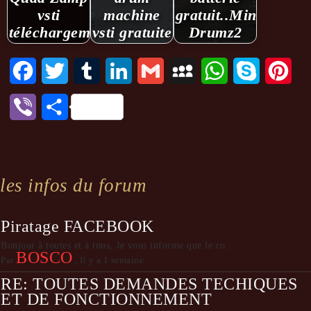
vsti
machine
gratuit..Mini
téléchargement
vsti gratuite
Drumz2
Facebook
Twitter
Tumblr
LinkedIn
Gmail
MySpace
WhatsApp
Skype
Pint
Viber
Partager
les infos du forum
Piratage FACEBOOK
Bonjour à toutes et à tous, Je vous informe que le co...
BOSCO
Par
,
Il y a 1 semaine
RE: TOUTES DEMANDES TECHIQUES
ET DE FONCTIONNEMENT