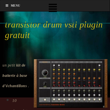
MENU
transistor drum vsti plugin
gratuit
un petit
kit de
batterie à base
d’échantillons
.
10