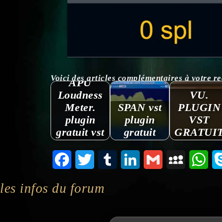
Voici des articles complémentaires à votre reche
APU
Loudness
VU.
Meter.
SPAN vst
PLUGIN
plugin
plugin
VST
gratuit vst
gratuit
GRATUI
Facebook
Twitter
Tumblr
LinkedIn
Gmail
MySpace
Wha
les infos du forum