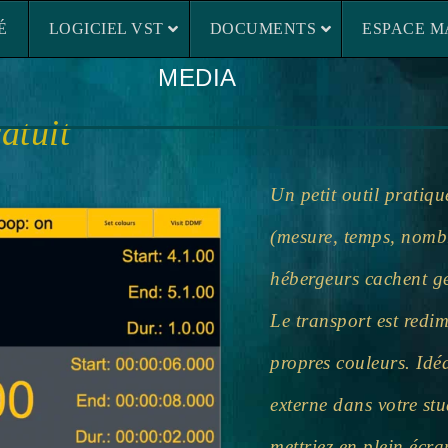
LOGICIEL VST
DOCUMENTS
ESP
É
LOGICIEL VST
DOCUMENTS
ESPACE M
MEDIA
ratuit
Un petit outil pratiqu
(mesure, temps, nombr
hébergeurs cachent gé
Le transport est redi
propres couleurs. Idéa
externe dans votre stu
mettriez en plein écra