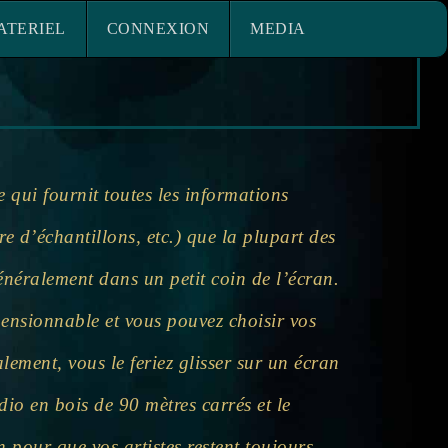
ACE MATERIEL
CONNEXION
ATERIEL
CONNEXION
MEDIA
e qui fournit toutes les informations
e d’échantillons, etc.) que la plupart des
néralement dans un petit coin de l’écran.
mensionnable et vous pouvez choisir vos
lement, vous le feriez glisser sur un écran
dio en bois de 90 mètres carrés et le
n pour que vos artistes restent toujours