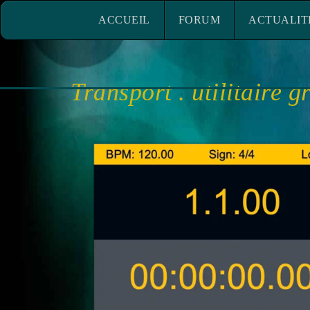
ACCUEIL
FORUM
ACTUALITÉ
ACCUEIL
FORUM
ACTUALIT
Transport . utilitaire g