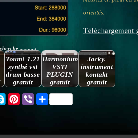
orientés.
Téléchargement g
rche ...........:
Toum! 1.21
Harmonium.
Jacky.
synthé vst
VSTI
instrument
drum basse
PLUGIN
kontakt
T
gratuit
gratuit
gratuit
tsApp
Skype
Pinterest
Viber
Partager