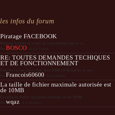
les infos du forum
Piratage FACEBOOK
Bonjour à toutes et à tous, Je vous informe que le co...
BOSCO
Par
,
Il y a 7 jours
RE: TOUTES DEMANDES TECHIQUES
ET DE FONCTIONNEMENT
Bonjour j'ai un soucis avec mon HDR 24/96 quelqu'un peu...
Francois60600
Par
,
Il y a 4 mois
La taille de fichier maximale autorisée est
de 10MB
La taille de fichier maximale autorisée est de 10MB
wqaz
Par
,
Il y a 5 mois