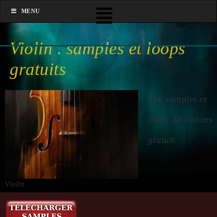
MENU
Violin . samples et loops
gratuits
850 samples et
loops de violons
gratuit
Violin