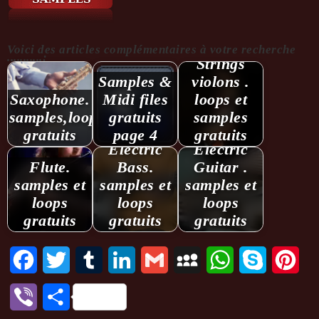
Voici des articles complémentaires à votre recherche
...........:
Strings
Samples &
violons .
Saxophone.
Midi files
loops et
samples,loops
gratuits
samples
gratuits
page 4
gratuits
Electric
Electric
Flute.
Bass.
Guitar .
samples et
samples et
samples et
loops
loops
loops
gratuits
gratuits
gratuits
Facebook
Twitter
Tumblr
LinkedIn
Gmail
MySpace
WhatsApp
Skype
Pint
Viber
Partager