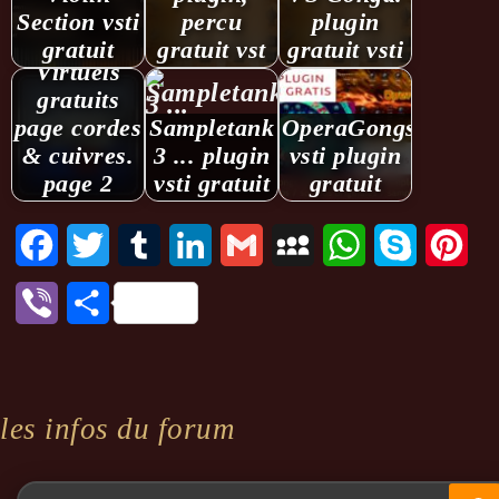
Section vsti
percu
plugin
Instruments
gratuit
gratuit vst
gratuit vsti
Virtuels
gratuits
page cordes
Sampletank
OperaGongs.
& cuivres.
3 ... plugin
vsti plugin
page 2
vsti gratuit
gratuit
Facebook
Twitter
Tumblr
LinkedIn
Gmail
MySpace
WhatsApp
Skype
Pint
Viber
Partager
les infos du forum