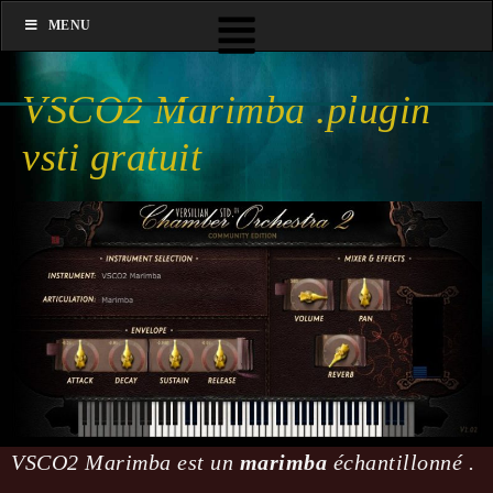
MENU
VSCO2 Marimba .plugin
vsti gratuit
VSCO2 Marimba est un
marimba
échantillonné .