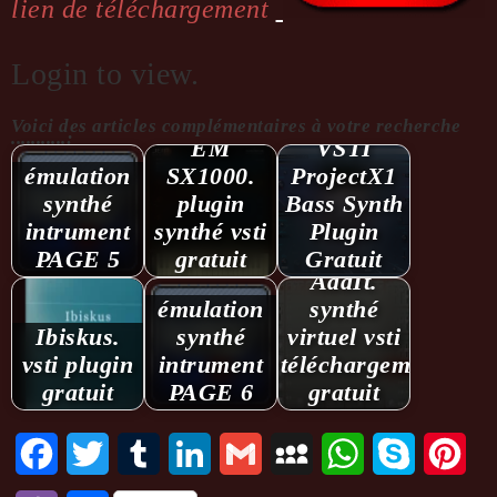
lien de téléchargement
Login to view.
Voici des articles complémentaires à votre recherche
...........:
EM
VSTI
émulation
SX1000.
ProjectX1
synthé
plugin
Bass Synth
intrument
synthé vsti
Plugin
PAGE 5
gratuit
Gratuit
AddIt.
émulation
synthé
Ibiskus.
synthé
virtuel vsti
vsti plugin
intrument
téléchargement
gratuit
PAGE 6
gratuit
Facebook
Twitter
Tumblr
LinkedIn
Gmail
MySpace
WhatsApp
Skype
Pint