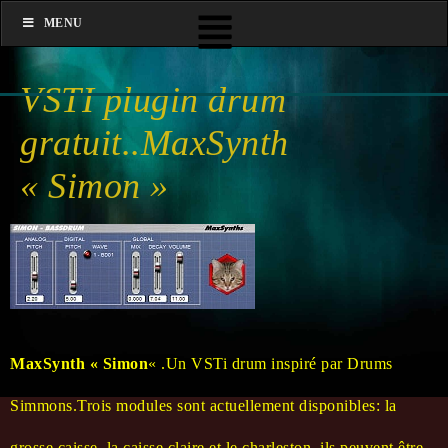
MENU
VSTI plugin drum
gratuit..MaxSynth
« Simon »
MaxSynth « Simon
« .Un VSTi drum inspiré par Drums
Simmons.Trois modules sont actuellement disponibles: la
grosse caisse, la caisse claire et le charleston. ils peuvent être