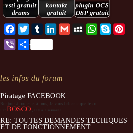
vsti gratuit
kontakt
plugin OCS
drums
gratuit
DSP gratuit
Facebook
Twitter
Tumblr
LinkedIn
Gmail
MySpace
WhatsApp
Skype
Pint
Viber
Partager
les infos du forum
Piratage FACEBOOK
Bonjour à toutes et à tous, Je vous informe que le co...
BOSCO
Par
,
Il y a 1 semaine
RE: TOUTES DEMANDES TECHIQUES
ET DE FONCTIONNEMENT