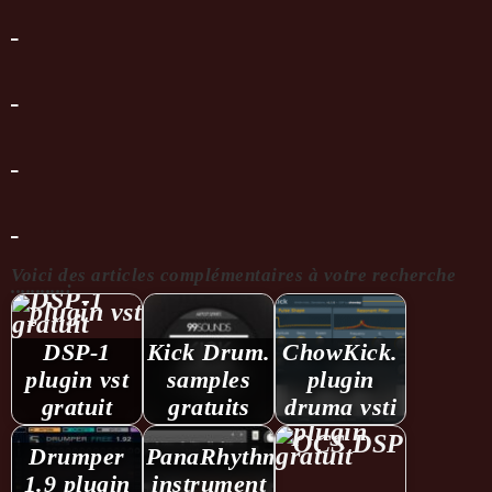
Voici des articles complémentaires à votre recherche
...........:
DSP-1
Kick Drum.
ChowKick.
plugin vst
samples
plugin
gratuit
gratuits
druma vsti
Drumper
PanaRhythm.
1.9 plugin
instrument