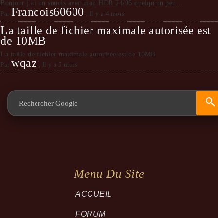
Bonjour j'ai un soucis avec mon HDR 24/96 quelqu'un peu...
Francois60600
Par
,
Il y a 4 mois
La taille de fichier maximale autorisée est
de 10MB
La taille de fichier maximale autorisée est de 10MB
wqaz
Par
,
Il y a 5 mois
Menu Du Site
ACCUEIL
FORUM