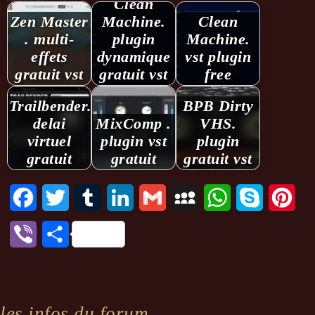
Clean
Zen Master
Machine.
Clean
. multi-
plugin
Machine.
effets
dynamique
vst plugin
gratuit vst
gratuit vst
free
Trailbender.
BPB Dirty
delai
MixComp .
VHS.
virtuel
plugin vst
plugin
gratuit
gratuit
gratuit vst
Facebook
Twitter
Tumblr
LinkedIn
Gmail
MySpace
WhatsApp
Skype
Pint
Viber
Partager
les infos du forum