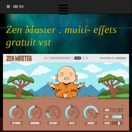
MENU
Zen Master . multi- effets
gratuit vst