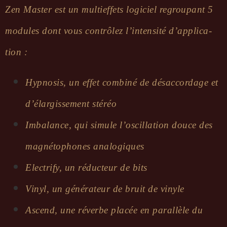
Zen Master est un multief­fets logi­ciel regrou­pant 5
modules dont vous contrô­lez l’in­ten­sité d’ap­pli­ca­
tion :
Hypno­sis, un effet combiné de désac­cor­dage et
d’élar­gis­se­ment stéréo
Imba­lance, qui simule l’os­cil­la­tion douce des
magné­to­phones analo­giques
Elec­trify, un réduc­teur de bits
Vinyl, un géné­ra­teur de bruit de vinyle
Ascend, une réverbe placée en paral­lèle du