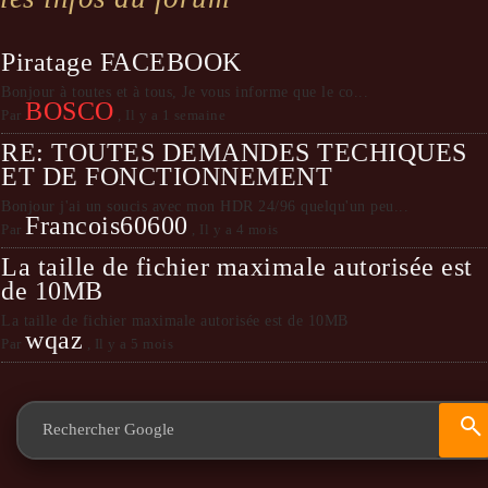
Piratage FACEBOOK
Bonjour à toutes et à tous, Je vous informe que le co...
BOSCO
Par
,
Il y a 1 semaine
RE: TOUTES DEMANDES TECHIQUES
ET DE FONCTIONNEMENT
Bonjour j'ai un soucis avec mon HDR 24/96 quelqu'un peu...
Francois60600
Par
,
Il y a 4 mois
La taille de fichier maximale autorisée est
de 10MB
La taille de fichier maximale autorisée est de 10MB
wqaz
Par
,
Il y a 5 mois