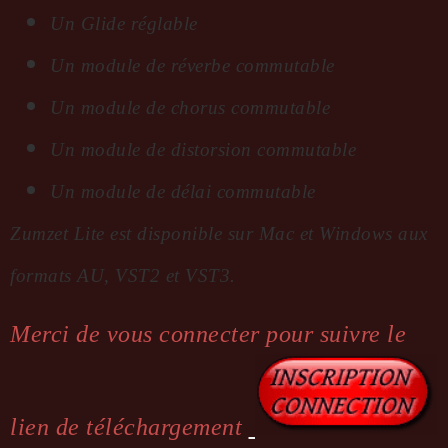
Un Glide réglable
Un module de réverbe commu­table
Un module de chorus commu­table
Un module de distor­sion commu­table
Un module de délai commu­table
Zumzet Lite est dispo­nible sur Mac et Windows aux
formats AU, VST2 et VST3.
Merci de vous connecter pour suivre le
lien de téléchargement