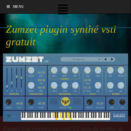
MENU
Zumzet plugin synthé vsti
gratuit
Zumzet Lite contient au total 23 sons de synthé, et