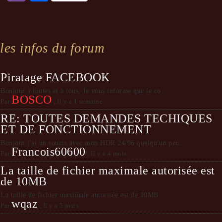
les infos du forum
Piratage FACEBOOK
Bonjour à toutes et à tous, Je vous informe que le co...
BOSCO
Par
,
Il y a 1 semaine
RE: TOUTES DEMANDES TECHIQUES
ET DE FONCTIONNEMENT
Bonjour j'ai un soucis avec mon HDR 24/96 quelqu'un peu...
Francois60600
Par
,
Il y a 4 mois
La taille de fichier maximale autorisée est
de 10MB
La taille de fichier maximale autorisée est de 10MB
wqaz
Par
,
Il y a 5 mois