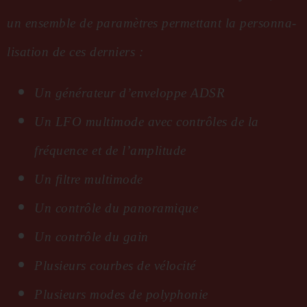
un ensemble de para­mètres permet­tant la person­na­
li­sa­tion de ces derniers :
Un géné­ra­teur d’en­ve­loppe ADSR
Un LFO multi­mode avec contrôles de la
fréquence et de l’am­pli­tude
Un filtre multi­mode
Un contrôle du pano­ra­mique
Un contrôle du gain
Plusieurs courbes de vélo­cité
Plusieurs modes de poly­pho­nie