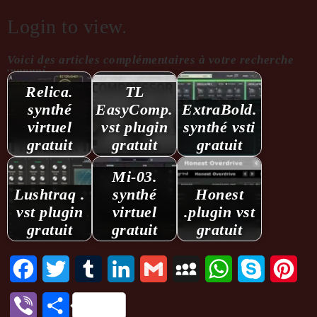
Login to view.
Voici des articles complémentaires à votre recherche
...........:
Relica.
TL
synthé
EasyComp.
ExtraBold.
virtuel
vst plugin
synthé vsti
gratuit
gratuit
gratuit
Mi-03.
Lushtraq .
synthé
Honest
vst plugin
virtuel
.plugin vst
gratuit
gratuit
gratuit
Facebook
Twitter
Tumblr
LinkedIn
Gmail
MySpace
WhatsApp
Skype
Pint
Viber
Partager