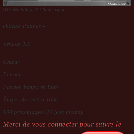
BTS Modulator V1 Screenshot 1
chorus/ Panner –
Version 1.0
Chœur
Panner
Panner Tempo en bpm
Étapes de 1/16 à 16/4
100 préréglages (20 jeux inclus).
Merci de vous connecter pour suivre le