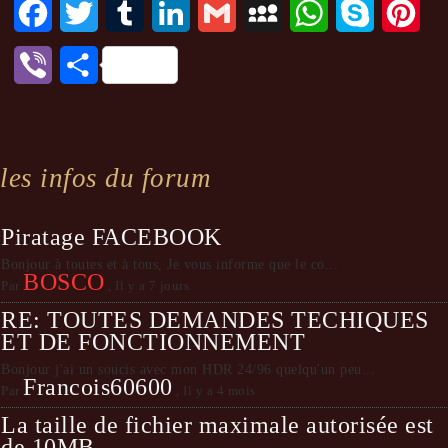
Facebook
Twitter
Tumblr
LinkedIn
Gmail
MySpace
WhatsApp
Skype
Pint
Viber
Partager
les infos du forum
Piratage FACEBOOK
Bonjour à toutes et à tous, Je vous informe que le co...
BOSCO
Par
,
Il y a 7 jours
RE: TOUTES DEMANDES TECHIQUES
ET DE FONCTIONNEMENT
Bonjour j'ai un soucis avec mon HDR 24/96 quelqu'un peu...
Francois60600
Par
,
Il y a 4 mois
La taille de fichier maximale autorisée est
de 10MB