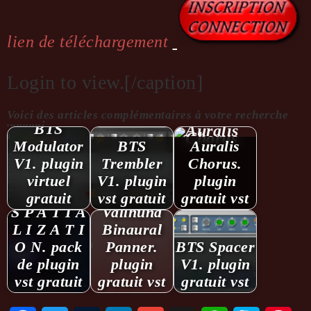
lien de téléchargement
Login to view.[/caption]
Voici des articles complémentaires à votre recherche
...........:
BTS
Modulator
BTS
Auralis
V1. plugin
Trembler
Chorus.
virtuel
V1. plugin
plugin
gratuit
vst gratuit
gratuit vst
S P A T I A
Vallhund
L I Z A T I
Binaural
O N. pack
Panner.
BTS Spacer
de plugin
plugin
V1. plugin
vst gratuit
gratuit vst
gratuit vst