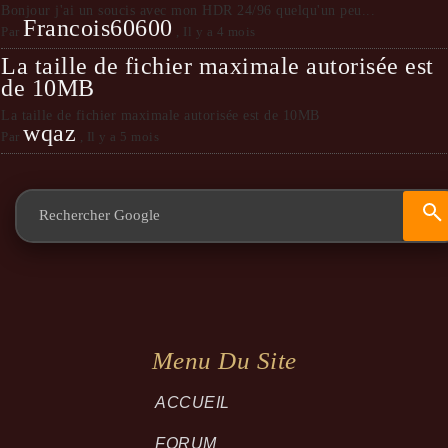
Bonjour j'ai un soucis avec mon HDR 24/96 quelqu'un peu...
Francois60600
Par
,
Il y a 4 mois
La taille de fichier maximale autorisée est
de 10MB
La taille de fichier maximale autorisée est de 10MB
wqaz
Par
,
Il y a 5 mois
Menu Du Site
ACCUEIL
FORUM