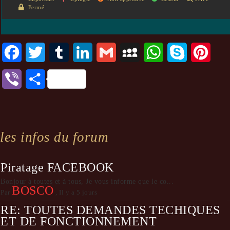
Fermé
Facebook
Twitter
Tumblr
LinkedIn
Gmail
MySpace
WhatsApp
Skype
Pinte
Viber
Partager
les infos du forum
Piratage FACEBOOK
Bonjour à toutes et à tous, Je vous informe que le co...
BOSCO
Par
,
Il y a 5 jours
RE: TOUTES DEMANDES TECHIQUES
ET DE FONCTIONNEMENT