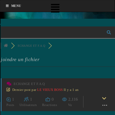
MENU
ECHANGE ET F.A.Q
joindre un fichier
ECHANGE ET F.A.Q
Dernier post
par
LE VIEUX BOSS
Il y a 1 an
1
1
0
2,116
Posts
Utilisateurs
Reactions
Vu