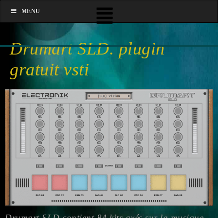
MENU
Drumart SLD. plugin
gratuit vsti
Drumart SLD contient 84 kits axés sur la musique