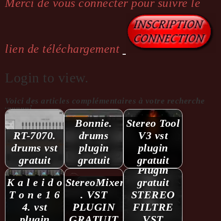
Merci de vous connecter pour suivre le
lien de téléchargement
Login to view.
Voici des articles complémentaires à votre recherche
...........:
Bonnie.
Stereo Tool
RT-7070.
drums
V3 vst
drums vst
plugin
plugin
gratuit
gratuit
gratuit
Plugin
K a l e i d o
StereoMixer
gratuit
T o n e 1 6
. VST
STEREO
4. vst
PLUGIN
FILTRE
plugin
GRATUIT
VST