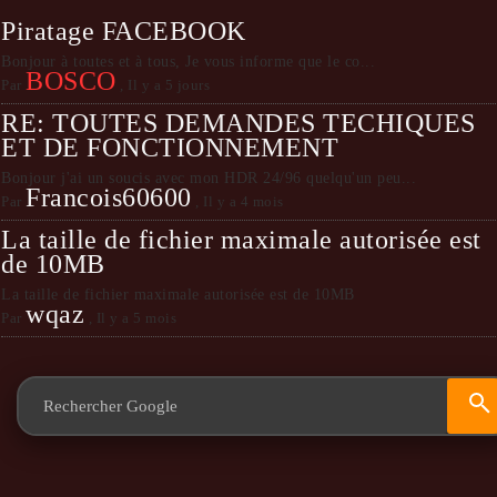
Piratage FACEBOOK
Bonjour à toutes et à tous, Je vous informe que le co...
BOSCO
Par
,
Il y a 5 jours
RE: TOUTES DEMANDES TECHIQUES
ET DE FONCTIONNEMENT
Bonjour j'ai un soucis avec mon HDR 24/96 quelqu'un peu...
Francois60600
Par
,
Il y a 4 mois
La taille de fichier maximale autorisée est
de 10MB
La taille de fichier maximale autorisée est de 10MB
wqaz
Par
,
Il y a 5 mois