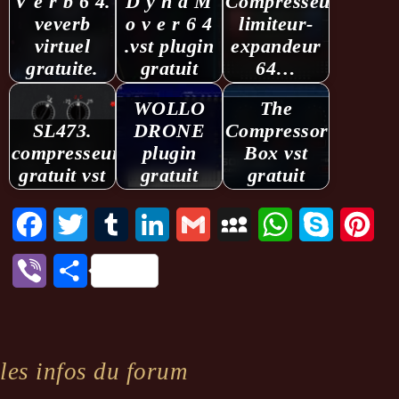
V e r b 6 4.
D y n a M
Compresseur-
veverb
o v e r 6 4
limiteur-
virtuel
.vst plugin
expandeur
gratuite.
gratuit
64…
WOLLO
The
SL473.
DRONE
Compressor
compresseur
plugin
Box vst
gratuit vst
gratuit
gratuit
Facebook
Twitter
Tumblr
LinkedIn
Gmail
MySpace
WhatsApp
Skype
Pint
Viber
Partager
les infos du forum