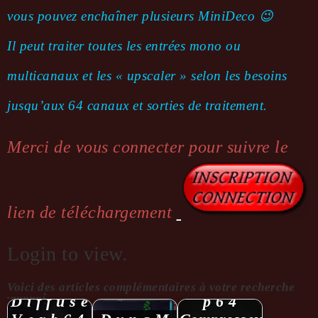
vous pouvez enchaîner plusieurs
MiniDeco
😉
Il peut traiter toutes les entrées mono ou
multicanaux et les « upscaler » selon les besoins
jusqu’aux 64 canaux et sorties de traitement.
Merci de vous connecter pour suivre le
lien de téléchargement
Login to view.
U n i C o m
Voici des articles complémentaires à votre recherche
...........:
D i f f u s e
p 6 4