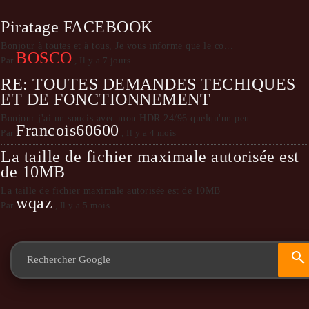
Piratage FACEBOOK
Bonjour à toutes et à tous, Je vous informe que le co...
BOSCO
Par
,
Il y a 7 jours
RE: TOUTES DEMANDES TECHIQUES
ET DE FONCTIONNEMENT
Bonjour j'ai un soucis avec mon HDR 24/96 quelqu'un peu...
Francois60600
Par
,
Il y a 4 mois
La taille de fichier maximale autorisée est
de 10MB
La taille de fichier maximale autorisée est de 10MB
wqaz
Par
,
Il y a 5 mois