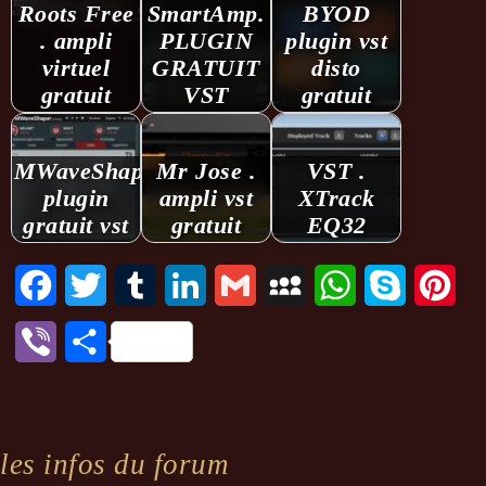
Roots Free
SmartAmp.
BYOD
. ampli
PLUGIN
plugin vst
virtuel
GRATUIT
disto
gratuit
VST
gratuit
MWaveShaper.
Mr Jose .
VST .
plugin
ampli vst
XTrack
gratuit vst
gratuit
EQ32
Facebook
Twitter
Tumblr
LinkedIn
Gmail
MySpace
WhatsApp
Skype
Pint
Viber
Partager
les infos du forum