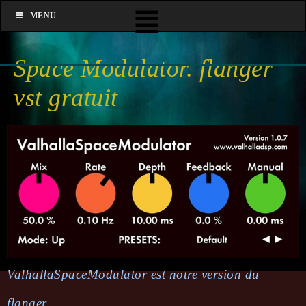
MENU
Space Modulator. flanger
vst gratuit
ValhallaSpaceModulator est notre version du
flanger.