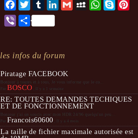
Facebook
Twitter
Tumblr
LinkedIn
Gmail
MySpace
WhatsApp
Skype
Pint
Viber
Partager
les infos du forum
Piratage FACEBOOK
Bonjour à toutes et à tous, Je vous informe que le co...
BOSCO
Par
,
Il y a 1 semaine
RE: TOUTES DEMANDES TECHIQUES
ET DE FONCTIONNEMENT
Bonjour j'ai un soucis avec mon HDR 24/96 quelqu'un peu...
Francois60600
Par
,
Il y a 4 mois
La taille de fichier maximale autorisée est