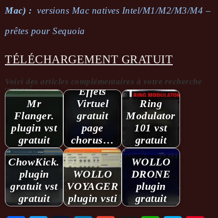
Mac) :
versions Mac natives Intel/M1/M2/M3/M4 –
prêtes pour Sequoia
TÉLÉCHARGEMENT GRATUIT
Voici des articles complémentaires à votre recherche
...........:
Effets
Mr
Virtuel
Ring
Flanger.
gratuit
Modulator
plugin vst
page
101 vst
gratuit
chorus…
gratuit
ChowKick.
WOLLO
plugin
WOLLO
DRONE
gratuit vst
VOYAGER
plugin
gratuit
plugin vsti
gratuit